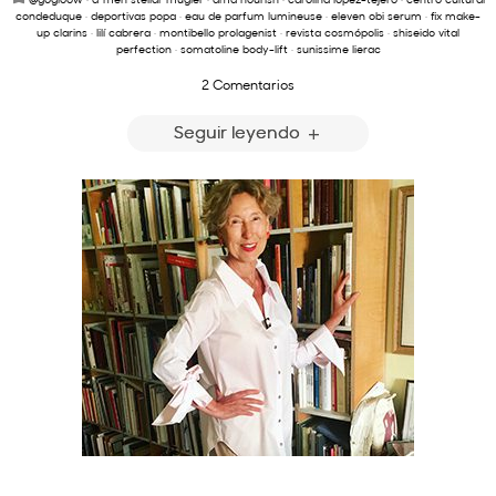
condeduque
·
deportivas popa
·
eau de parfum lumineuse
·
eleven obi serum
·
fix make-
up clarins
·
lilí cabrera
·
montibello prolagenist
·
revista cosmópolis
·
shiseido vital
perfection
·
somatoline body-lift
·
sunissime lierac
2 Comentarios
Seguir leyendo