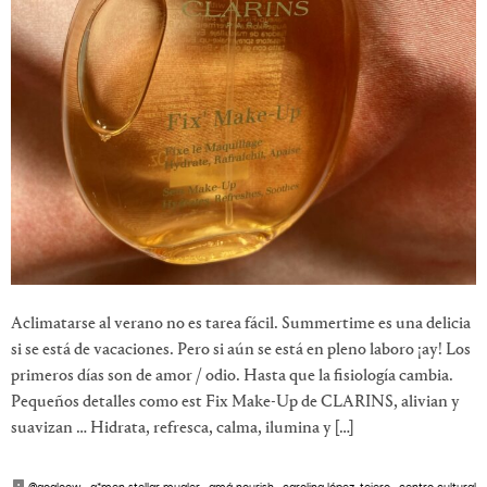
Aclimatarse al verano no es tarea fácil. Summertime es una delicia
si se está de vacaciones. Pero si aún se está en pleno laboro ¡ay! Los
primeros días son de amor / odio. Hasta que la fisiología cambia.
Pequeños detalles como est Fix Make-Up de CLARINS, alivian y
suavizan … Hidrata, refresca, calma, ilumina y […]
@gogloow
·
a*men stellar mugler
·
amá nourish
·
carolina lópez-tejero
·
centro cultural