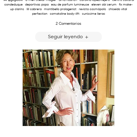
condeduque
·
deportivas popa
·
eau de parfum lumineuse
·
eleven obi serum
·
fix make-
up clarins
·
lilí cabrera
·
montibello prolagenist
·
revista cosmópolis
·
shiseido vital
perfection
·
somatoline body-lift
·
sunissime lierac
2 Comentarios
Seguir leyendo