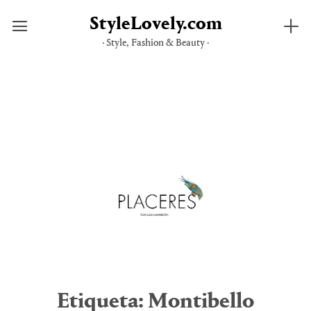
StyleLovely.com
· Style, Fashion & Beauty ·
Saltar
al
contenido
Etiqueta:
Montibello