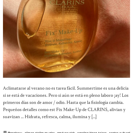
Aclimatarse al verano no es tarea fácil. Summertime es una delicia
si se está de vacaciones. Pero si aún se está en pleno laboro ¡ay! Los
primeros días son de amor / odio. Hasta que la fisiología cambia.
Pequeños detalles como est Fix Make-Up de CLARINS, alivian y
suavizan … Hidrata, refresca, calma, ilumina y […]
@gogloow
·
a*men stellar mugler
·
amá nourish
·
carolina lópez-tejero
·
centro cultural