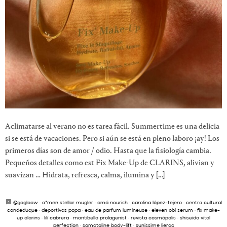
Aclimatarse al verano no es tarea fácil. Summertime es una delicia
si se está de vacaciones. Pero si aún se está en pleno laboro ¡ay! Los
primeros días son de amor / odio. Hasta que la fisiología cambia.
Pequeños detalles como est Fix Make-Up de CLARINS, alivian y
suavizan … Hidrata, refresca, calma, ilumina y […]
@gogloow
·
a*men stellar mugler
·
amá nourish
·
carolina lópez-tejero
·
centro cultural
condeduque
·
deportivas popa
·
eau de parfum lumineuse
·
eleven obi serum
·
fix make-
up clarins
·
lilí cabrera
·
montibello prolagenist
·
revista cosmópolis
·
shiseido vital
perfection
·
somatoline body-lift
·
sunissime lierac