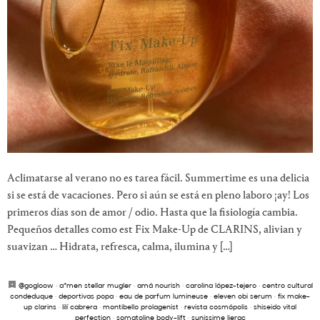
Aclimatarse al verano no es tarea fácil. Summertime es una delicia
si se está de vacaciones. Pero si aún se está en pleno laboro ¡ay! Los
primeros días son de amor / odio. Hasta que la fisiología cambia.
Pequeños detalles como est Fix Make-Up de CLARINS, alivian y
suavizan … Hidrata, refresca, calma, ilumina y […]
@gogloow
·
a*men stellar mugler
·
amá nourish
·
carolina lópez-tejero
·
centro cultural
condeduque
·
deportivas popa
·
eau de parfum lumineuse
·
eleven obi serum
·
fix make-
up clarins
·
lilí cabrera
·
montibello prolagenist
·
revista cosmópolis
·
shiseido vital
perfection
·
somatoline body-lift
·
sunissime lierac