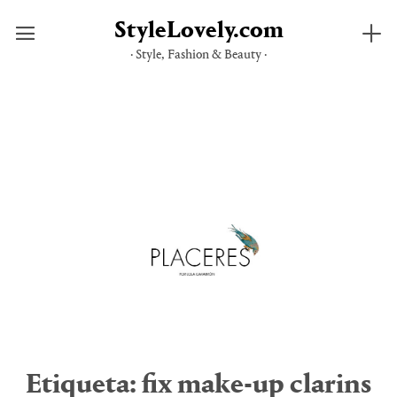
StyleLovely.com
· Style, Fashion & Beauty ·
Saltar
al
contenido
Etiqueta:
fix make-up clarins