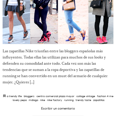
Las zapatillas Nike triunfan entre las bloggers españolas más
influyentes. Todas ellas las utilizan para muchos de sus looks y
defienden su comodidad ante todo. Cada vez son más las
tendencias que se suman a la ropa deportiva y las zapatillas de
running se han convertido en un must del armario de cualquier
mujer. ¿Quieres […]
a trendy life
·
bloggers
·
centro comercial plaza mayor
·
collage vintage
·
fashion 4 me
·
lovely pepa
·
málaga
·
nike
·
nike factory
·
running
·
trendy taste
·
zapatillas
Escribir un comentario