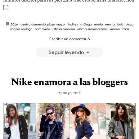
Infinitos diseños para tus pies Zara trae esta semana una selección
[…]
2016
·
centro comercial plaza mayor
·
inditex
·
málaga
·
moda
·
new arrivals
·
plaza
mayor malaga
·
primavera
·
última semana
·
última semana zara
·
verano
·
zara
Escribir un comentario
Seguir leyendo
Nike enamora a las bloggers
25 mayo, 2016