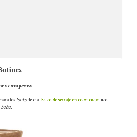
Botines
nes camperos
 para los
looks
de día.
Estos de serraje en color caqui
nos
boho.