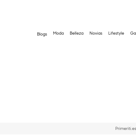
Moda
Belleza
Novias
Lifestyle
Ga
Blogs
Saltar
al
contenido
Primeriti.e