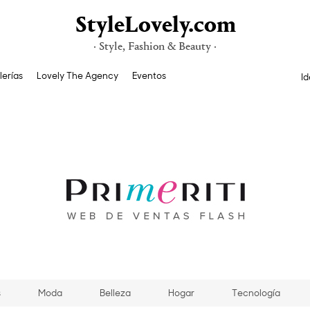
StyleLovely.com
· Style, Fashion & Beauty ·
lerías
Lovely The Agency
Eventos
Id
s
Moda
Belleza
Hogar
Tecnología