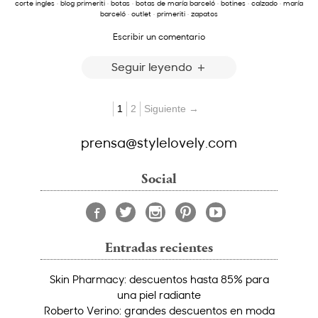
corte ingles
·
blog primeriti
·
botas
·
botas de maría barceló
·
botines
·
calzado
·
maría
barceló
·
outlet
·
primeriti
·
zapatos
Escribir un comentario
Seguir leyendo
1
2
Siguiente →
prensa@stylelovely.com
Social
Entradas recientes
Skin Pharmacy: descuentos hasta 85% para
una piel radiante
Roberto Verino: grandes descuentos en moda