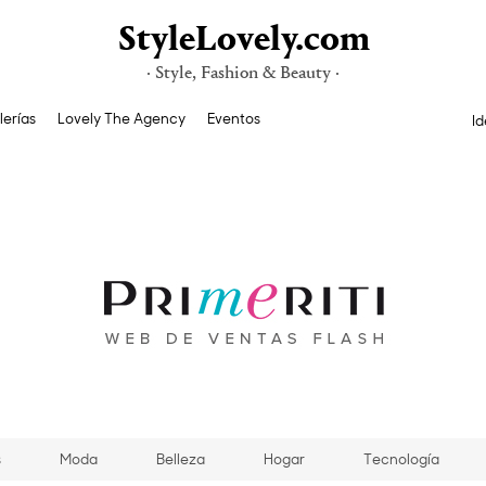
StyleLovely.com
· Style, Fashion & Beauty ·
lerías
Lovely The Agency
Eventos
Id
s
Moda
Belleza
Hogar
Tecnología