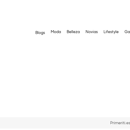
Moda
Belleza
Novias
Lifestyle
Ga
Blogs
Saltar
al
contenido
Primeriti.e