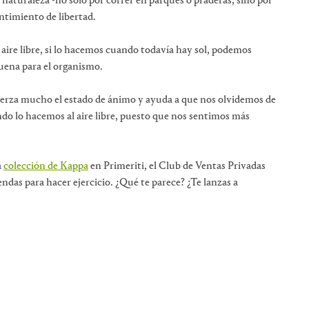
 naturaleza -no solo por correr en parques o praderas, sino por
entimiento de libertad.
aire libre, si lo hacemos cuando todavía hay sol, podemos
uena para el organismo.
fuerza mucho el estado de ánimo y ayuda a que nos olvidemos de
 lo hacemos al aire libre, puesto que nos sentimos más
a
colección de Kappa
en Primeriti, el Club de Ventas Privadas
ndas para hacer ejercicio. ¿Qué te parece? ¿Te lanzas a