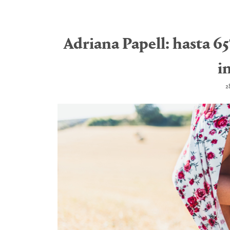
Adriana Papell: hasta 6
i
2