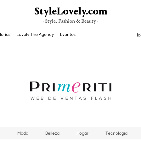
StyleLovely.com
· Style, Fashion & Beauty ·
lerías
Lovely The Agency
Eventos
Id
s
Moda
Belleza
Hogar
Tecnología