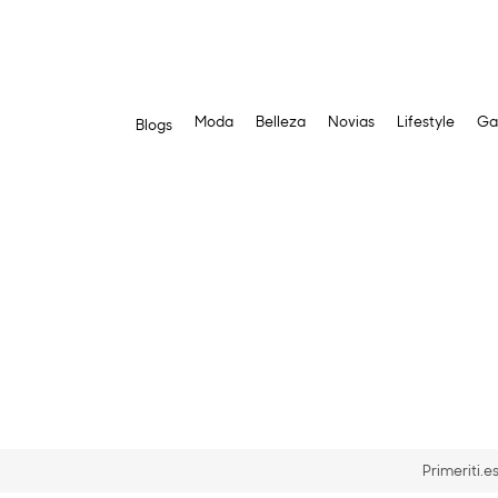
Moda
Belleza
Novias
Lifestyle
Ga
Blogs
Saltar
al
contenido
Primeriti.e