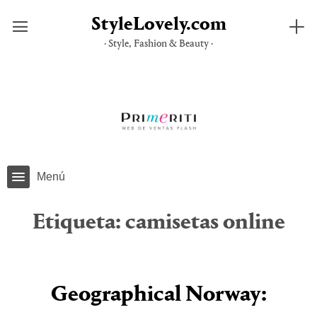
StyleLovely.com
· Style, Fashion & Beauty ·
Saltar
al
contenido
Menú
Etiqueta:
camisetas online
Geographical Norway: