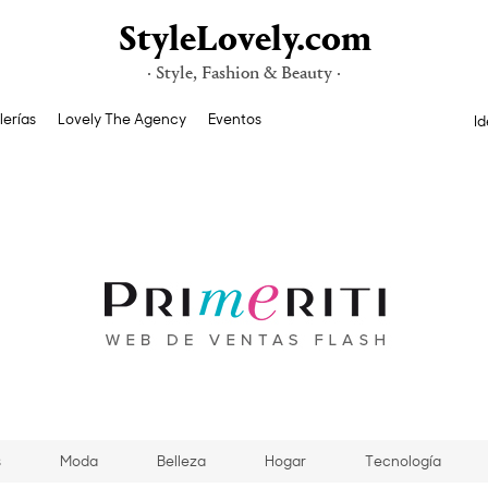
StyleLovely.com
· Style, Fashion & Beauty ·
lerías
Lovely The Agency
Eventos
Id
s
Moda
Belleza
Hogar
Tecnología