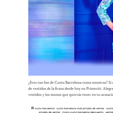
¿Eres tan fan de Custo Barcelona como nosotras? Si 
de vestidos de la firma desde hoy en Primeriti. Alegr
vestidos y los monos que querrás tener en tu armario 
custo barcelona
·
custo barcelona club privado de ventas
·
custo
privado de ventas
·
mono custo barcelona descuento
·
vestid