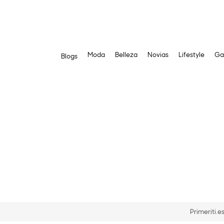
Moda
Belleza
Novias
Lifestyle
Ga
Blogs
Saltar
al
contenido
Primeriti.e