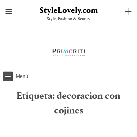
StyleLovely.com
· Style, Fashion & Beauty ·
Saltar
al
contenido
Menú
Etiqueta:
decoracion con
cojines