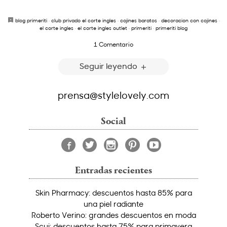
blog primeriti
·
club privado el corte ingles
·
cojines baratos
·
decoracion con cojines
·
el corte ingles
·
el corte ingles outlet
·
primeriti
·
primeriti blog
1 Comentario
Seguir leyendo
prensa@stylelovely.com
Social
Entradas recientes
Skin Pharmacy: descuentos hasta 85% para
una piel radiante
Roberto Verino: grandes descuentos en moda
Scui: descuentos hasta 75% para primavera