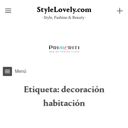
StyleLovely.com
· Style, Fashion & Beauty ·
Saltar
al
contenido
Menú
Etiqueta:
decoración
habitación