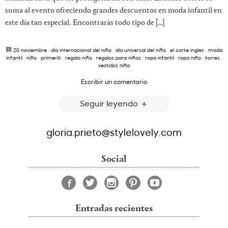
suma al evento ofreciendo grandes descuentos en moda infantil en
este día tan especial. Encontrarás todo tipo de […]
20 noviembre
·
día internacional del niño
·
día universal del niño
·
el corte ingles
·
moda
infantil
·
niño
·
primeriti
·
regalo niño
·
regalos para niños
·
ropa infantil
·
ropa niño
·
torres
·
vestidos niña
Escribir un comentario
Seguir leyendo
gloria.prieto@stylelovely.com
Social
Entradas recientes