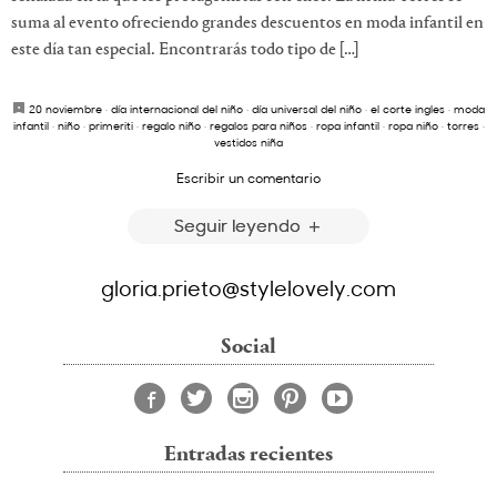
suma al evento ofreciendo grandes descuentos en moda infantil en
este día tan especial. Encontrarás todo tipo de […]
20 noviembre
·
día internacional del niño
·
día universal del niño
·
el corte ingles
·
moda
infantil
·
niño
·
primeriti
·
regalo niño
·
regalos para niños
·
ropa infantil
·
ropa niño
·
torres
·
vestidos niña
Escribir un comentario
Seguir leyendo
gloria.prieto@stylelovely.com
Social
Entradas recientes