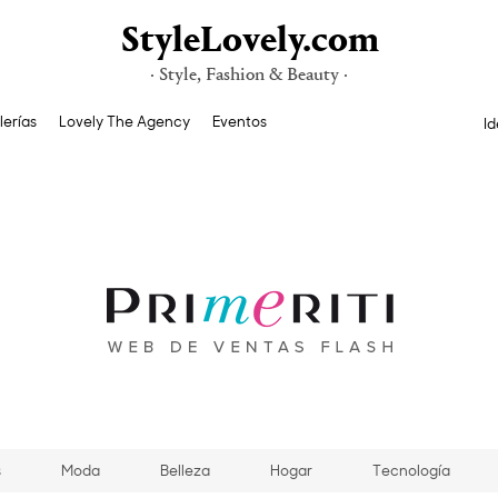
StyleLovely.com
· Style, Fashion & Beauty ·
lerías
Lovely The Agency
Eventos
Id
s
Moda
Belleza
Hogar
Tecnología