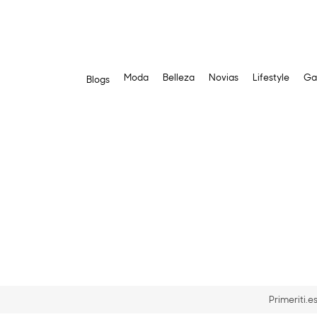
Moda
Belleza
Novias
Lifestyle
Ga
Blogs
Saltar
al
contenido
Primeriti.e