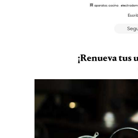
aparatos cocina
·
electrodom
Escri
Segu
¡Renueva tus u