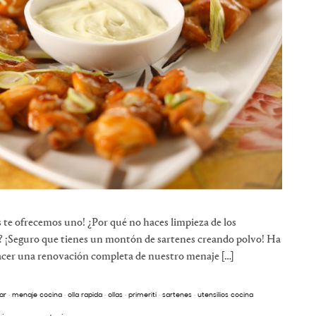
 te ofrecemos uno! ¿Por qué no haces limpieza de los
s? ¡Seguro que tienes un montón de sartenes creando polvo! Ha
hacer una renovación completa de nuestro menaje […]
ar
·
menaje cocina
·
olla rapida
·
ollas
·
primeriti
·
sartenes
·
utensilios cocina