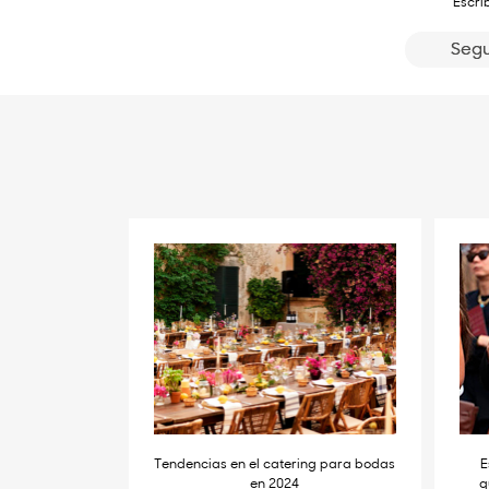
Escri
Segu
Tendencias en el catering para bodas
E
en 2024
q