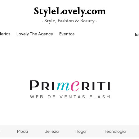
StyleLovely.com
· Style, Fashion & Beauty ·
lerías
Lovely The Agency
Eventos
Id
s
Moda
Belleza
Hogar
Tecnología