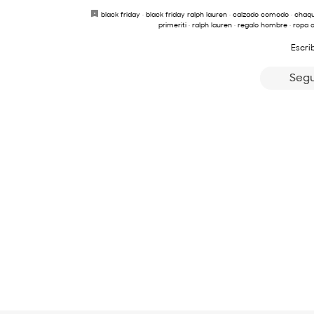
black friday
·
black friday ralph lauren
·
calzado comodo
·
chaq
primeriti
·
ralph lauren
·
regalo hombre
·
ropa o
Escri
Segu