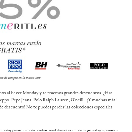
mos al Fever Monday y te traemos grandes descuentos. ¿Has
oseppo, Pepe Jeans, Polo Ralph Lauren, O’neill… ¡Y muchas más!
 descuento! No te puedes perder las colecciones especiales
 monday primeriti
·
moda hombre
·
moda homnbre
·
moda mujer
·
rebajas primeriti
·