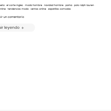
ueta
·
el corte ingles
·
moda hombre
·
navidad hombre
·
parka
·
polo ralph lauren
·
nline
·
tendencias moda
·
ventas online
·
zapatillas comodas
bir un comentario
ir leyendo