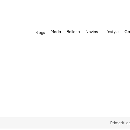
Moda
Belleza
Novias
Lifestyle
Ga
Blogs
Saltar
al
contenido
Primeriti.e