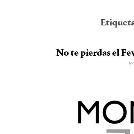
Etiquet
No te pierdas el F
30 