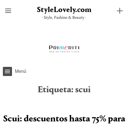
StyleLovely.com
· Style, Fashion & Beauty ·
Saltar
al
contenido
Menú
Etiqueta:
scui
Scui: descuentos hasta 75% para