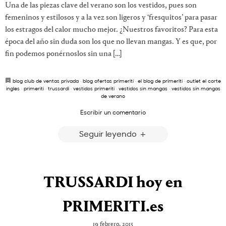
Una de las piezas clave del verano son los vestidos, pues son
femeninos y estilosos y a la vez son ligeros y ‘fresquitos’ para pasar
los estragos del calor mucho mejor. ¿Nuestros favoritos? Para esta
época del año sin duda son los que no llevan mangas. Y es que, por
fin podemos ponérnoslos sin una […]
blog club de ventas privada
·
blog ofertas primeriti
·
el blog de primeriti
·
outlet el corte
ingles
·
primeriti
·
trussardi
·
vestidos primeriti
·
vestidos sin mangas
·
vestidos sin mangas
de verano
Escribir un comentario
Seguir leyendo
TRUSSARDI hoy en
PRIMERITI.es
19 febrero, 2015