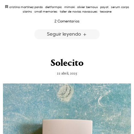
cristina martínez pardo
·
dietformpic
·
mimoki
·
olivier bernoux
·
payot
·
serum corps
clarins
·
small memories
·
taller de novias navascues
·
teoxane
2 Comentarios
Seguir leyendo
Solecito
22 abril, 2025