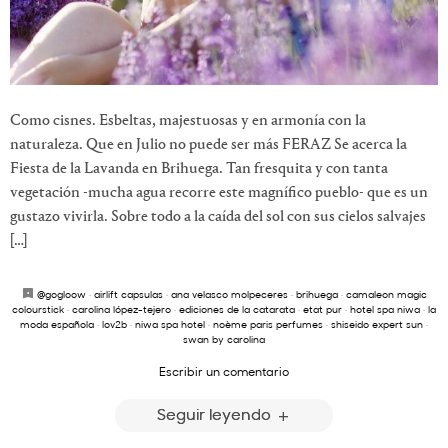
Como cisnes. Esbeltas, majestuosas y en armonía con la
naturaleza. Que en Julio no puede ser más FERAZ Se acerca la
Fiesta de la Lavanda en Brihuega. Tan fresquita y con tanta
vegetación -mucha agua recorre este magnífico pueblo- que es un
gustazo vivirla. Sobre todo a la caída del sol con sus cielos salvajes
[…]
@gogloow
·
airlift capsulas
·
ana velasco molpeceres
·
brihuega
·
camaleon magic
colourstick
·
carolina lópez-tejero
·
ediciones de la catarata
·
etat pur
·
hotel spa niwa
·
la
moda española
·
lov2b
·
niwa spa hotel
·
noème paris perfumes
·
shiseido expert sun
·
swan by carolina
Escribir un comentario
Seguir leyendo