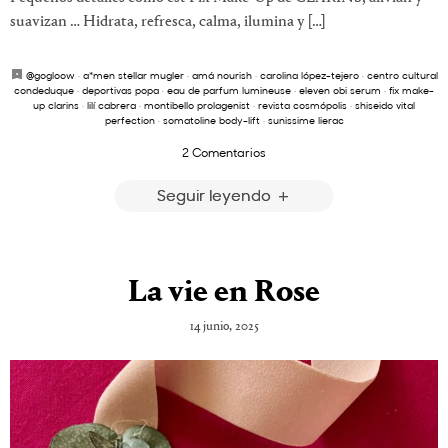
suavizan … Hidrata, refresca, calma, ilumina y […]
@gogloow
·
a*men stellar mugler
·
amá nourish
·
carolina lópez-tejero
·
centro cultural
condeduque
·
deportivas popa
·
eau de parfum lumineuse
·
eleven obi serum
·
fix make-
up clarins
·
lilí cabrera
·
montibello prolagenist
·
revista cosmópolis
·
shiseido vital
perfection
·
somatoline body-lift
·
sunissime lierac
2 Comentarios
Seguir leyendo
La vie en Rose
14 junio, 2025