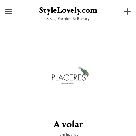
StyleLovely.com
· Style, Fashion & Beauty ·
Saltar
al
contenido
A volar
17 julio, 2025