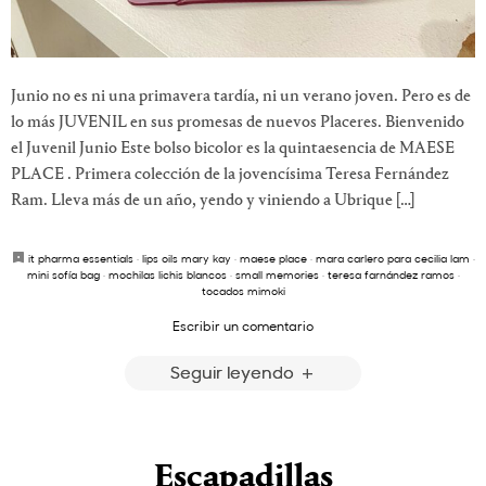
Junio no es ni una primavera tardía, ni un verano joven. Pero es de
lo más JUVENIL en sus promesas de nuevos Placeres. Bienvenido
el Juvenil Junio Este bolso bicolor es la quintaesencia de MAESE
PLACE . Primera colección de la jovencísima Teresa Fernández
Ram. Lleva más de un año, yendo y viniendo a Ubrique […]
it pharma essentials
·
lips oils mary kay
·
maese place
·
mara carlero para cecilia lam
·
mini sofía bag
·
mochilas lichis blancos
·
small memories
·
teresa farnández ramos
·
tocados mimoki
Escribir un comentario
Seguir leyendo
Escapadillas