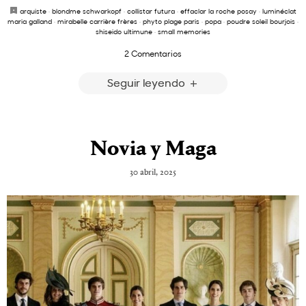
arquiste
·
blondme schwarkopf
·
collistar futura
·
effaclar la roche posay
·
luminéclat
maria galland
·
mirabelle carrière frères
·
phyto plage paris
·
popa
·
poudre soleil bourjois
·
shiseido ultimune
·
small memories
2 Comentarios
Seguir leyendo
Novia y Maga
30 abril, 2025