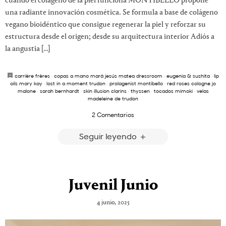
cuando el colágeno de la piel funciona MONTIBELLO propone
una radiante innovación cosmética. Se formula a base de colágeno
vegano bioidéntico que consigue regenerar la piel y reforzar su
estructura desde el origen; desde su arquitectura interior Adiós a
la angustia […]
carrière frères
·
copas a mano mará jesús matea dressroom
·
eugenia & sushita
·
lip
oils mary kay
·
lost in a moment trudon
·
prolagenist montibello
·
red roses cologne jo
malone
·
sarah bernhardt
·
skin illusion clarins
·
thyssen
·
tocados mimoki
·
velas
madeleine de trudon
2 Comentarios
Seguir leyendo
Juvenil Junio
4 junio, 2025