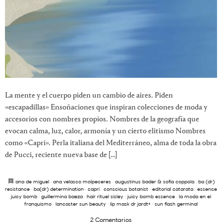
La mente y el cuerpo piden un cambio de aires. Piden
«escapadillas» Ensoñaciones que inspiran colecciones de moda y
accesorios con nombres propios. Nombres de la geografía que
evocan calma, luz, calor, armonía y un cierto elitismo Nombres
como «Capri». Perla italiana del Mediterráneo, alma de toda la obra
de Pucci, reciente nueva base de […]
ana de miguel
·
ana velasco molpeceres
·
augustinus bader & sofia coppola
·
ba (dr)
resistance
·
ba(dr) determination
·
capri
·
conscious botanist
·
editorial catarata
·
essence
juicy bomb
·
guillermina baeza
·
hair rituel sisley
·
juicy bomb essence
·
la moda en el
franquismo
·
lancaster sun beauty
·
lip mask dr jardt+
·
sun flash germinal
2 Comentarios