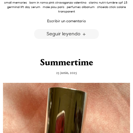
small memories
·
born in roma pink stravaganza valentino
·
clarins nutri-lumière spf 15
·
germinal lift day serum
·
maie piou paris
·
perfumes olibanum
·
shiseido stick solaire
transparent
Escribir un comentario
Seguir leyendo
Summertime
25 junio, 2025