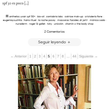
spf 50 es poco […]
anthelios uvair spf 50+
·
bio-oil
·
cantabria labs
·
catrice mak-up
·
cristalería fiore
·
eugeniaysushita
·
haira rituel
·
la roche posay
·
mascaras faciales dr jart+
·
mónica sada
·
nuraderm
·
roger & gallet
·
toty
·
unicskin
·
vitamin c the body shop
2 Comentarios
Seguir leyendo
← Anterior
1
2
3
4
5
6
7
8
…
44
Siguiente →