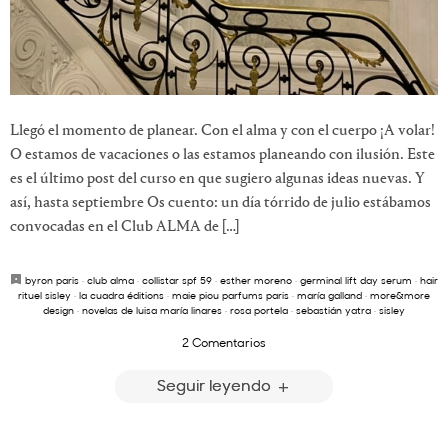
Llegó el momento de planear. Con el alma y con el cuerpo ¡A volar!
O estamos de vacaciones o las estamos planeando con ilusión. Este
es el último post del curso en que sugiero algunas ideas nuevas. Y
así, hasta septiembre Os cuento: un día tórrido de julio estábamos
convocadas en el Club ALMA de […]
byron paris
·
club alma
·
collistar spf 59
·
esther moreno
·
germinal lift day serum
·
hair
rituel sisley
·
la cuadra éditions
·
maie piou parfums paris
·
maría galland
·
more&more
design
·
novelas de luisa maría linares
·
rosa portela
·
sebastián yatra
·
sisley
2 Comentarios
Seguir leyendo