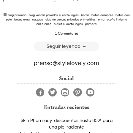
blog primeriti
·
blog ventas privadas el corte ingles
·
botas
·
botas calientes
·
botas con
pelo
·
botas emu
·
calzado
·
club de ventas privadas primeriti.es
·
emu
·
otoño invierno
2015 2016
·
outlet el corte ingles
·
primeriti
1 Comentario
Seguir leyendo
prensa@stylelovely.com
Social
Entradas recientes
Skin Pharmacy: descuentos hasta 85% para
una piel radiante