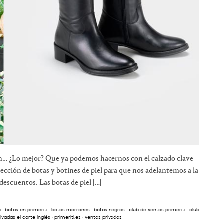
 fin… ¿Lo mejor? Que ya podemos hacernos con el calzado clave
ección de botas y botines de piel para que nos adelantemos a la
scuentos. Las botas de piel […]
o
·
botas en primeriti
·
botas marrones
·
botas negras
·
club de ventas primeriti
·
club
ivadas el corte inglés
·
primeriti.es
·
ventas privadas