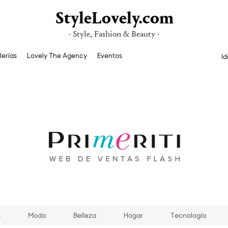
StyleLovely.com
· Style, Fashion & Beauty ·
lerías
Lovely The Agency
Eventos
Id
s
Moda
Belleza
Hogar
Tecnología