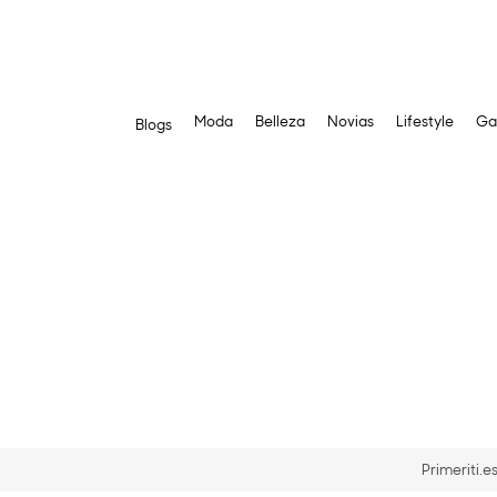
Moda
Belleza
Novias
Lifestyle
Ga
Blogs
Saltar
al
contenido
Primeriti.e