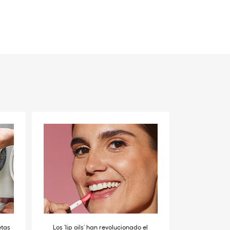
etas
Los ‘lip oils’ han revolucionado el