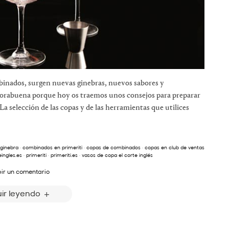
mbinados, surgen nuevas ginebras, nuevos sabores y
nhorabuena porque hoy os traemos unos consejos para preparar
 selección de las copas y de las herramientas que utilices
ginebra
·
combinados en primeriti
·
copas de combinados
·
copas en club de ventas
eingles.es
·
primeriti
·
primeriti.es
·
vasos de copa el corte inglés
bir un comentario
ir leyendo