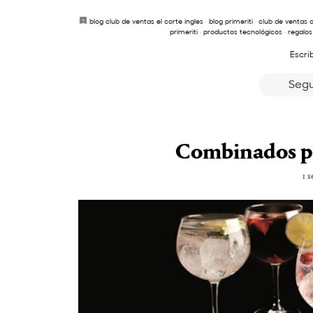
blog club de ventas el corte ingles
·
blog primeriti
·
club de ventas o
primeriti
·
productos tecnológicos
·
regalos
Escri
Segu
Combinados pa
1 