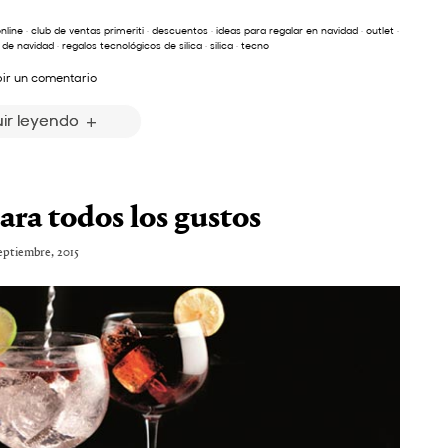
nline
·
club de ventas primeriti
·
descuentos
·
ideas para regalar en navidad
·
outlet
·
 de navidad
·
regalos tecnológicos de silica
·
silica
·
tecno
bir un comentario
ir leyendo
ra todos los gustos
septiembre, 2015