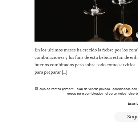
En los últimos meses ha crecido la fiebre por los co
combinaciones y los fans de esta bebida están de e
buenos combinados pero sobre todo cómo servirlos. La
para preparar […]
club de ventas primeriti
·
club de ventas privado
·
combinados con 
·
copas para combinados
·
el corte ingles
·
elcort
Escri
Segu