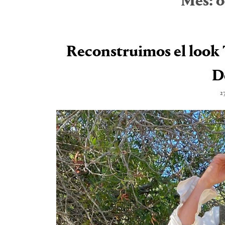
Mes:
o
Reconstruimos el look T
D
2