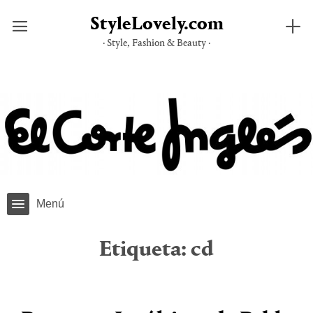
StyleLovely.com
· Style, Fashion & Beauty ·
Saltar
al
contenido
Menú
Etiqueta:
cd