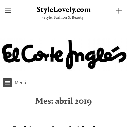
StyleLovely.com
· Style, Fashion & Beauty ·
Saltar
al
contenido
Menú
Mes:
abril 2019