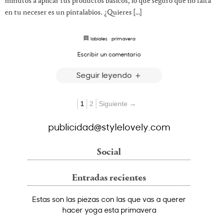
minutos a aplicar tus productos básicos, lo que seguro que no falta
en tu neceser es un pintalabios. ¿Quieres […]
labiales
·
primavera
Escribir un comentario
Seguir leyendo
1
2
Siguiente →
publicidad@stylelovely.com
Social
Entradas recientes
Estas son las piezas con las que vas a querer
hacer yoga esta primavera