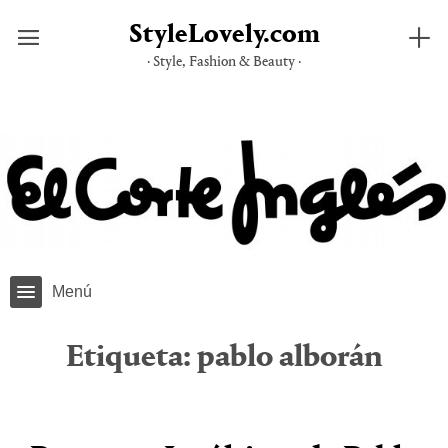
StyleLovely.com
· Style, Fashion & Beauty ·
Saltar
al
contenido
Menú
Etiqueta:
pablo alborán