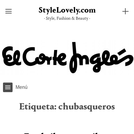
StyleLovely.com
· Style, Fashion & Beauty ·
Saltar
al
contenido
Menú
Etiqueta:
chubasqueros