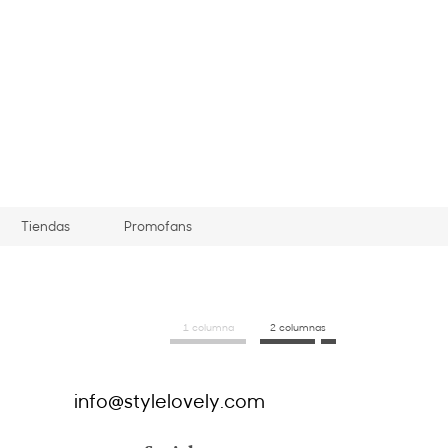
Tiendas
Promofans
1 columna
2 columnas
info@stylelovely.com