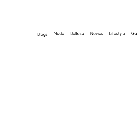
Moda
Belleza
Novias
Lifestyle
Ga
Blogs
Saltar
al
contenido