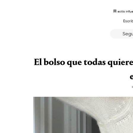
estilo infl
Escri
Segu
El bolso que todas quier