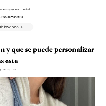
uencers
·
gorpcore
·
montaña
bir un comentario
ir leyendo
en y que se puede personalizar
es este
13 enero, 2022