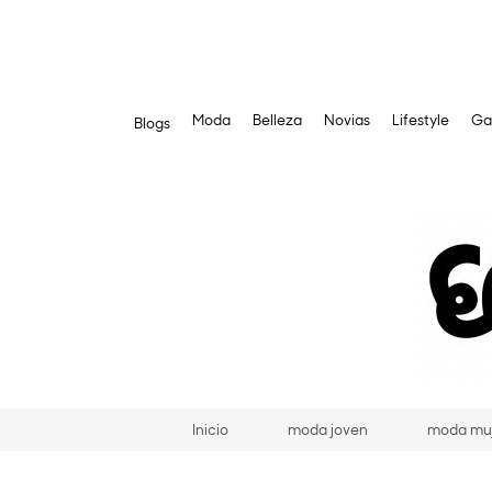
Moda
Belleza
Novias
Lifestyle
Ga
Blogs
Saltar
al
contenido
Inicio
moda joven
moda mu