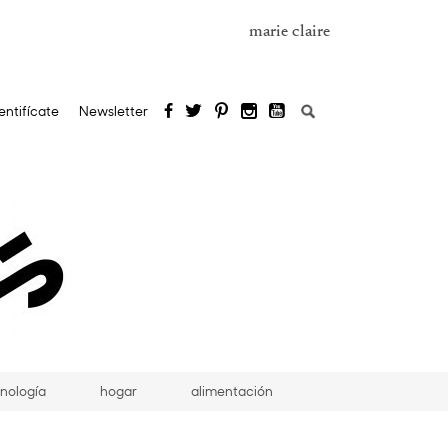
marie claire
Buscar:
entifícate
Newsletter
nología
hogar
alimentación