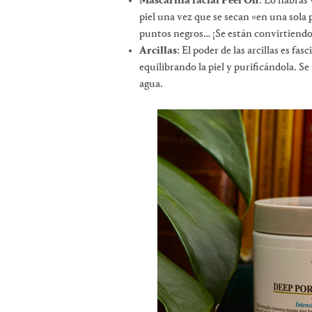
Mascarilla facial Peel Off
: Lo habrás 
piel una vez que se secan «en una sola p
puntos negros… ¡Se están convirtiendo
Arcillas
: El poder de las arcillas es f
equilibrando la piel y purificándola. S
agua.